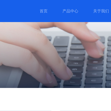
首页
产品中心
关于我们